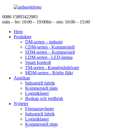
0086 15895422983
mån – fre: 10:00 – 19:00
lör – sön: 10:00 – 15:00
Hem
Produkter
DM-serien – industri
CDM-serien - Kommersiell
SDM-serien – Kommersiell
LDM-serien - LED-lampa
Smart kontroll
TM-serien - Kugghjulsdrivare
MDM-serien - Rörlig fläkt
Ansökan
Industriell fabrik
Kommersiell plats
Logistiklager
Boskap och jordbruk
Nyheter
Företagsnyheter
Industriell fabrik
Logistiklager
Kommersiell plats