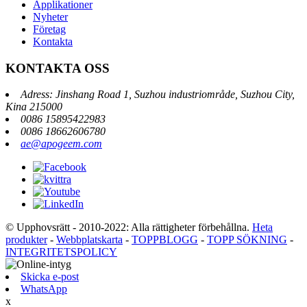
Applikationer
Nyheter
Företag
Kontakta
KONTAKTA OSS
Adress: Jinshang Road 1, Suzhou industriområde, Suzhou City,
Kina 215000
0086 15895422983
0086 18662606780
ae@apogeem.com
© Upphovsrätt - 2010-2022: Alla rättigheter förbehållna.
Heta
produkter
-
Webbplatskarta
-
TOPPBLOGG
-
TOPP SÖKNING
-
INTEGRITETSPOLICY
Skicka e-post
WhatsApp
x