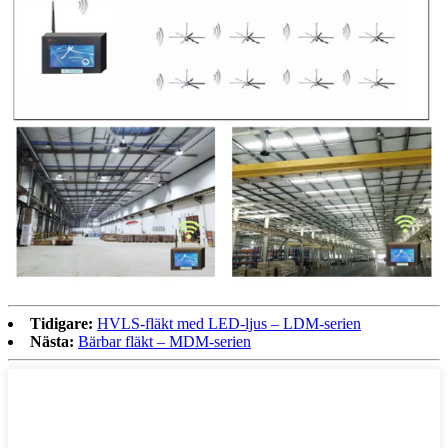
Tidigare:
HVLS-fläkt med LED-ljus – LDM-serien
Nästa:
Bärbar fläkt – MDM-serien