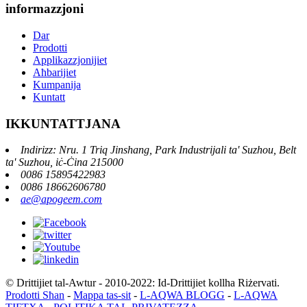
informazzjoni
Dar
Prodotti
Applikazzjonijiet
Aħbarijiet
Kumpanija
Kuntatt
IKKUNTATTJANA
Indirizz: Nru. 1 Triq Jinshang, Park Industrijali ta' Suzhou, Belt
ta' Suzhou, iċ-Ċina 215000
0086 15895422983
0086 18662606780
ae@apogeem.com
© Drittijiet tal-Awtur - 2010-2022: Id-Drittijiet kollha Riżervati.
Prodotti Sħan
-
Mappa tas-sit
-
L-AQWA BLOGG
-
L-AQWA