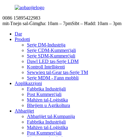
0086 15895422983
mit-Tnejn sal-Ġimgħa: 10am – 7pm
Sibt – Ħadd: 10am – 3pm
Dar
Prodotti
Serje DM-Industrija
Serje CDM-Kummerċjali
Serje SDM-Kummerċjali
Dawl LED tas-Serje LDM
Kontroll Intelliġenti
Sewwieq tal-Gear tas-Serje TM
Serje MDM - Fann mobbli
Applikazzjoni
Fabbrika Industrijali
Post Kummerċjali
Maħżen tal-Loġistika
Bhejjem u Agrikoltura
Aħbarijiet
Aħbarijiet tal-Kumpanija
Fabbrika Industrijali
Maħżen tal-Loġistika
Post Kummerċjali