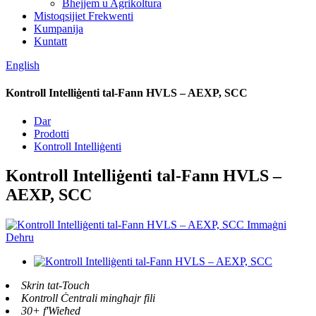
Bhejjem u Agrikoltura
Mistoqsijiet Frekwenti
Kumpanija
Kuntatt
English
Kontroll Intelliġenti tal-Fann HVLS – AEXP, SCC
Dar
Prodotti
Kontroll Intelliġenti
Kontroll Intelliġenti tal-Fann HVLS –
AEXP, SCC
Skrin tat-Touch
Kontroll Ċentrali mingħajr fili
30+ f'Wieħed