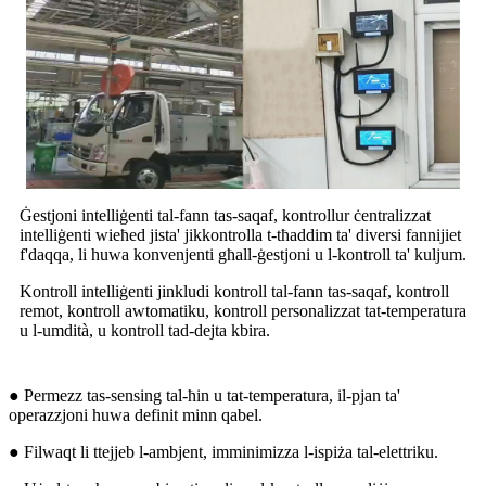
Ġestjoni intelliġenti tal-fann tas-saqaf, kontrollur ċentralizzat
intelliġenti wieħed jista' jikkontrolla t-tħaddim ta' diversi fannijiet
f'daqqa, li huwa konvenjenti għall-ġestjoni u l-kontroll ta' kuljum.
Kontroll intelliġenti jinkludi kontroll tal-fann tas-saqaf, kontroll
remot, kontroll awtomatiku, kontroll personalizzat tat-temperatura
u l-umdità, u kontroll tad-dejta kbira.
● Permezz tas-sensing tal-ħin u tat-temperatura, il-pjan ta'
operazzjoni huwa definit minn qabel.
● Filwaqt li ttejjeb l-ambjent, imminimizza l-ispiża tal-elettriku.