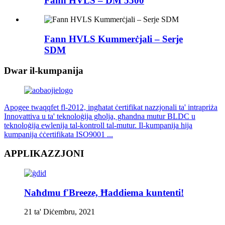
Fann HVLS – DM 5500
Fann HVLS Kummerċjali – Serje
SDM
Dwar il-kumpanija
Apogee twaqqfet fl-2012, ingħatat ċertifikat nazzjonali ta' intrapriża
Innovattiva u ta' teknoloġija għolja, għandna mutur BLDC u
teknoloġija ewlenija tal-kontroll tal-mutur. Il-kumpanija hija
kumpanija ċċertifikata ISO9001 ...
APPLIKAZZJONI
Naħdmu f'Breeze, Ħaddiema kuntenti!
21 ta' Diċembru, 2021