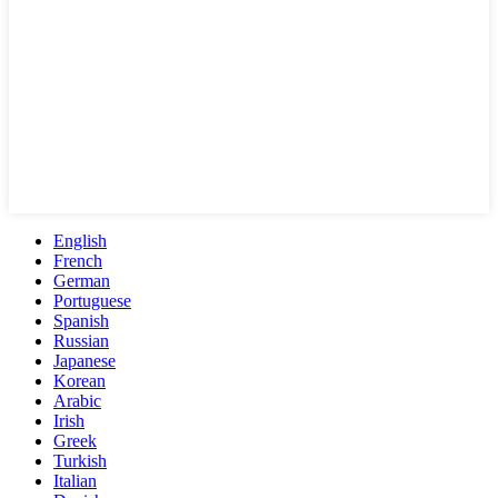
English
French
German
Portuguese
Spanish
Russian
Japanese
Korean
Arabic
Irish
Greek
Turkish
Italian