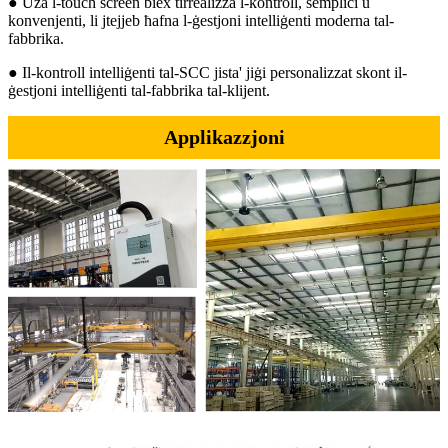
● Uża l-touch screen biex tirrealizza l-kontroll, sempliċi u
konvenjenti, li jtejjeb ħafna l-ġestjoni intelliġenti moderna tal-
fabbrika.
● Il-kontroll intelliġenti tal-SCC jista' jiġi personalizzat skont il-
ġestjoni intelliġenti tal-fabbrika tal-klijent.
Applikazzjoni