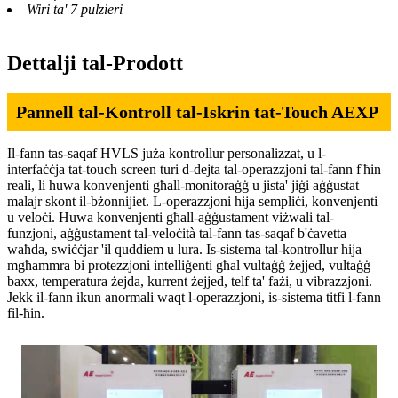
Wiri ta' 7 pulzieri
Dettalji tal-Prodott
Pannell tal-Kontroll tal-Iskrin tat-Touch AEXP
Il-fann tas-saqaf HVLS juża kontrollur personalizzat, u l-
interfaċċja tat-touch screen turi d-dejta tal-operazzjoni tal-fann f'ħin
reali, li huwa konvenjenti għall-monitoraġġ u jista' jiġi aġġustat
malajr skont il-bżonnijiet. L-operazzjoni hija sempliċi, konvenjenti
u veloċi. Huwa konvenjenti għall-aġġustament viżwali tal-
funzjoni, aġġustament tal-veloċità tal-fann tas-saqaf b'ċavetta
waħda, swiċċjar 'il quddiem u lura. Is-sistema tal-kontrollur hija
mgħammra bi protezzjoni intelliġenti għal vultaġġ żejjed, vultaġġ
baxx, temperatura żejda, kurrent żejjed, telf ta' fażi, u vibrazzjoni.
Jekk il-fann ikun anormali waqt l-operazzjoni, is-sistema titfi l-fann
fil-ħin.