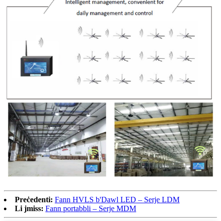
Preċedenti:
Fann HVLS b'Dawl LED – Serje LDM
Li jmiss:
Fann portabbli – Serje MDM