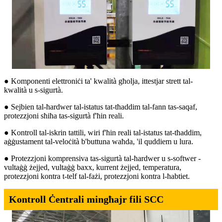
● Komponenti elettroniċi ta' kwalità għolja, ittestjar strett tal-
kwalità u s-sigurtà.
● Sejbien tal-ħardwer tal-istatus tat-tħaddim tal-fann tas-saqaf,
protezzjoni sħiħa tas-sigurtà f'ħin reali.
● Kontroll tal-iskrin tattili, wiri f'ħin reali tal-istatus tat-tħaddim,
aġġustament tal-veloċità b'buttuna waħda, 'il quddiem u lura.
● Protezzjoni komprensiva tas-sigurtà tal-ħardwer u s-softwer -
vultaġġ żejjed, vultaġġ baxx, kurrent żejjed, temperatura,
protezzjoni kontra t-telf tal-fażi, protezzjoni kontra l-ħabtiet.
Kontroll Ċentrali mingħajr fili SCC