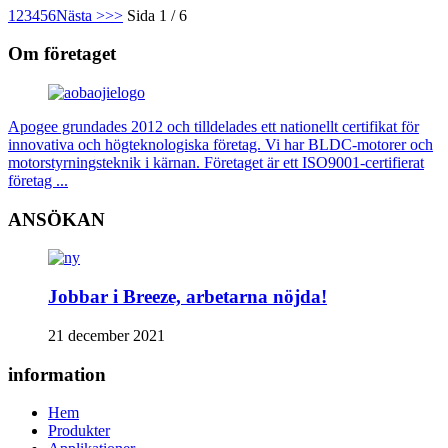
1
2
3
4
5
6
Nästa >
>>
Sida 1 / 6
Om företaget
Apogee grundades 2012 och tilldelades ett nationellt certifikat för
innovativa och högteknologiska företag. Vi har BLDC-motorer och
motorstyrningsteknik i kärnan. Företaget är ett ISO9001-certifierat
företag ...
ANSÖKAN
Jobbar i Breeze, arbetarna nöjda!
21 december 2021
information
Hem
Produkter