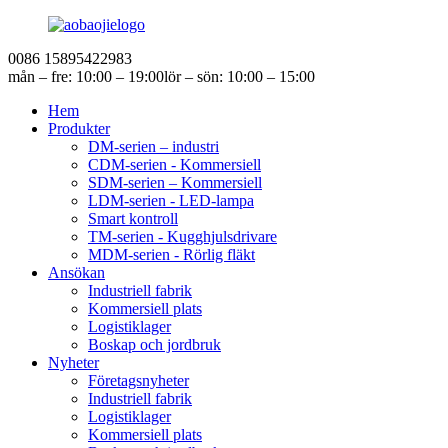
0086 15895422983
mån – fre: 10:00 – 19:00
lör – sön: 10:00 – 15:00
Hem
Produkter
DM-serien – industri
CDM-serien - Kommersiell
SDM-serien – Kommersiell
LDM-serien - LED-lampa
Smart kontroll
TM-serien - Kugghjulsdrivare
MDM-serien - Rörlig fläkt
Ansökan
Industriell fabrik
Kommersiell plats
Logistiklager
Boskap och jordbruk
Nyheter
Företagsnyheter
Industriell fabrik
Logistiklager
Kommersiell plats