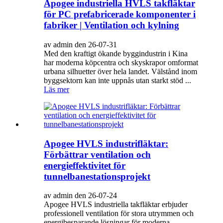
Apogee industriella HVLS takfläktar
för PC prefabricerade komponenter i
fabriker | Ventilation och kylning
av admin den 26-07-31
Med den kraftigt ökande byggindustrin i Kina
har moderna köpcentra och skyskrapor omformat
urbana silhuetter över hela landet. Välstånd inom
byggsektorn kan inte uppnås utan starkt stöd ...
Läs mer
Apogee HVLS industrifläktar:
Förbättrar ventilation och
energieffektivitet för
tunnelbanestationsprojekt
av admin den 26-07-24
Apogee HVLS industriella takfläktar erbjuder
professionell ventilation för stora utrymmen och
energibesparande lösningar för moderna