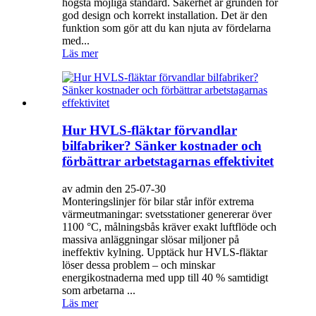
högsta möjliga standard. Säkerhet är grunden för
god design och korrekt installation. Det är den
funktion som gör att du kan njuta av fördelarna
med...
Läs mer
Hur HVLS-fläktar förvandlar
bilfabriker? Sänker kostnader och
förbättrar arbetstagarnas effektivitet
av admin den 25-07-30
Monteringslinjer för bilar står inför extrema
värmeutmaningar: svetsstationer genererar över
1100 °C, målningsbås kräver exakt luftflöde och
massiva anläggningar slösar miljoner på
ineffektiv kylning. Upptäck hur HVLS-fläktar
löser dessa problem – och minskar
energikostnaderna med upp till 40 % samtidigt
som arbetarna ...
Läs mer