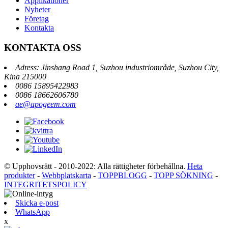
Applikationer
Nyheter
Företag
Kontakta
KONTAKTA OSS
Adress: Jinshang Road 1, Suzhou industriområde, Suzhou City,
Kina 215000
0086 15895422983
0086 18662606780
ae@apogeem.com
© Upphovsrätt - 2010-2022: Alla rättigheter förbehållna.
Heta
produkter
-
Webbplatskarta
-
TOPPBLOGG
-
TOPP SÖKNING
-
INTEGRITETSPOLICY
Skicka e-post
WhatsApp
x