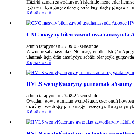
Häzirki zaman zawodlarynyň işlerinde menejerler hemişe 
işgärleriň kyn gurşawdaky şikaýatlary, daşky gurşawyň üý
Köpräk okaň
CNC maşyny bilen zawod ussahanasynda A
admin tarapyndan 25-09-05 senesinde
Zawod ussahanasynda CNC maşyny bilen işleýän Apogee
ulanmak üçin örän amatlydyr, sebäbi olar şeýle gurşawdak
Köpräk okaň
HVLS wentylýatoryny gurnamak aňsatmy
admin tarapyndan 25-08-25 senesinde
Owadan, gowy gurnalan wentylýator, eger onuň howpsuz
dizaýnyň we dogry gurnamagyň esasydyr. Bu aýratynlyk
Köpräk okaň
HVLS wentylýatorlary awtoulag zawodlaryny