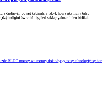
atura öndürýär, boýag kabinalary takyk howa akymyny talap
çözýändigini öwreniň - işçileri saklap galmak bilen birlikde
 bizde BLDC motory we motory dolandyryş esasy tehnologiýasy bar.