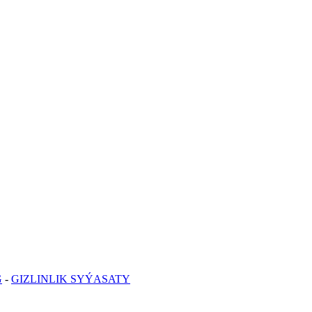
G
-
GIZLINLIK SYÝASATY