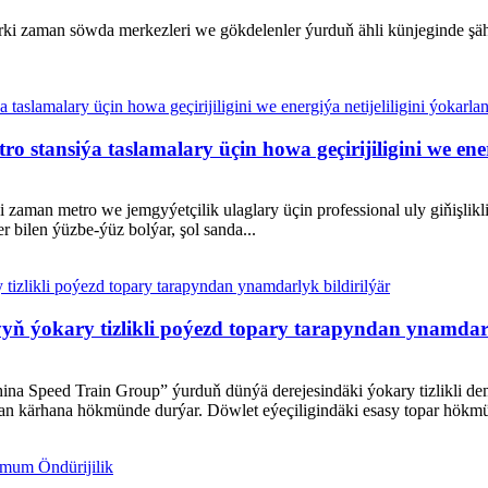
rki zaman söwda merkezleri we gökdelenler ýurduň ähli künjeginde şäh
stansiýa taslamalary üçin howa geçirijiligini we ener
man metro we jemgyýetçilik ulaglary üçin professional uly giňişlikli 
r bilen ýüzbe-ýüz bolýar, şol sanda...
ň ýokary tizlikli poýezd topary tarapyndan ynamdarl
ina Speed ​​Train Group” ýurduň dünýä derejesindäki ýokary tizlikli d
n kärhana hökmünde durýar. Döwlet eýeçiligindäki esasy topar hökmün