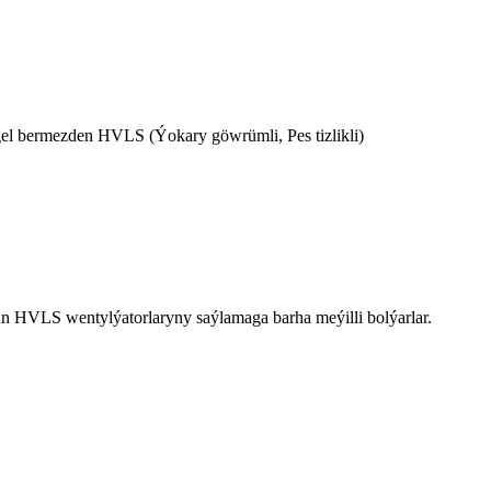
gel bermezden HVLS (Ýokary göwrümli, Pes tizlikli)
an HVLS wentylýatorlaryny saýlamaga barha meýilli bolýarlar.