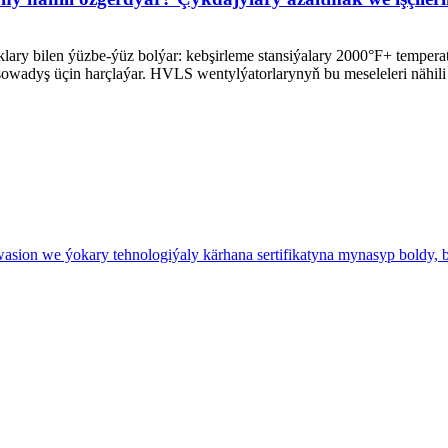
lary bilen ýüzbe-ýüz bolýar: kebşirleme stansiýalary 2000°F+ temper
z sowadyş üçin harçlaýar. HVLS wentylýatorlarynyň bu meseleleri nähili 
asion we ýokary tehnologiýaly kärhana sertifikatyna mynasyp boldy,