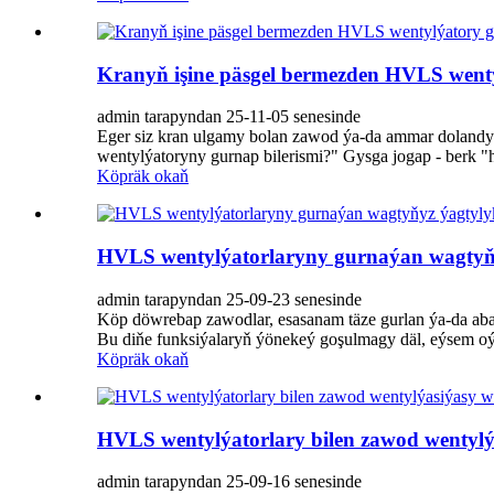
Kranyň işine päsgel bermezden HVLS wenty
admin tarapyndan 25-11-05 senesinde
Eger siz kran ulgamy bolan zawod ýa-da ammar dolandyr
wentylýatoryny gurnap bilerismi?" Gysga jogap - berk "
Köpräk okaň
HVLS wentylýatorlaryny gurnaýan wagtyňy
admin tarapyndan 25-09-23 senesinde
Köp döwrebap zawodlar, esasanam täze gurlan ýa-da abat
Bu diňe funksiýalaryň ýönekeý goşulmagy däl, eýsem oýla
Köpräk okaň
HVLS wentylýatorlary bilen zawod wentylýas
admin tarapyndan 25-09-16 senesinde