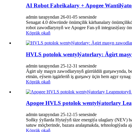
AI Robot Fabrikalary + Apogee Wantilýat
admin tarapyndan 26-01-05 senesinde
Senagat 4.0 döwründe önümçilik kärhanalary önümçilikdäk
robot zawodlarynyň we Apogee Fan-yň integrasiýasy önüm
Köpräk okaň
HVLS potolok wentylýatorlary: Ägirt maşy
admin tarapyndan 25-12-31 senesinde
Ägirt uly maşyn zawodlarynyň gürrüldili gurşawynda, beýi
etmän, eýsem işgärleriň iş gurşawy üçin hem agyr synag 
Köpräk okaň
Apogee HVLS potolok wentylýatorlary Lea
admin tarapyndan 25-12-15 senesinde
Soňky ýyllarda Hytaýyň täze energiýa ulaglary (NEV) baz
satuw möçberinde, bazara aralaşmakda, tehnologiýada aja
Köpräk okaň