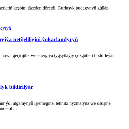
erleriň keşbini täzeden döretdi. Gurluşyk pudagynyň gülläp
giýa netijeliligini ýokarlandyryň
howa geçirijilik we energiýa tygşytlaýjy çözgütleri hödürleýär.
yk bildirilýär
emir ýol ulgamynyň işlemegine, tehniki hyzmatyna we ösüşine
de ol ...