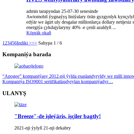
admin tarapyndan 25-07-30 senesinde
Awtomobil ýygnaýyş liniýalary örän gyzgynlyk kynçylyk
edýär we ägirt uly desgalar millionlarça dollary netijesi
energiýa çykdajylaryny 40% -e çenli azaldyň ...
Köpräk okaň
1
2
3
4
5
6
Indiki >
>>
Sahypa 1 / 6
Kompaniýa barada
“Apogee” kompaniýasy 2012-nji ýylda esaslandyryldy we milli innow
Kompaniýa ISO9001 sertifikatlaşdyrylan kompaniýadyr…
ULANYŞ
"Breeze"-de işleýäris, işçiler bagtly!
2021-nji ýylyň 21-nji dekabry