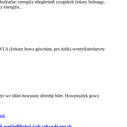
lýarlar: energiýa tölegleriniň yzygiderli ýokary bolmagy,
y energiýa...
S (ýokary howa göwrümi, pes tizlik) wentylýatorlaryny
yzdyr we ölüm howpuny döredip biler. Howpsuzlyk gowy
 netijeliligini ýokarlandyrmak