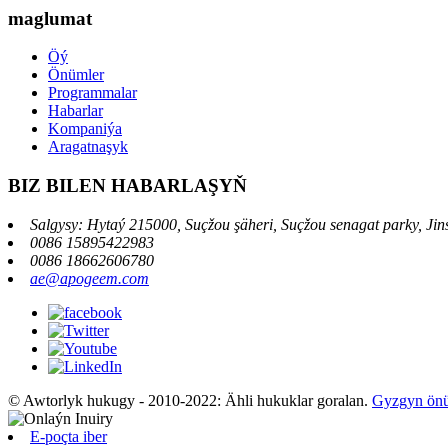
maglumat
Öý
Önümler
Programmalar
Habarlar
Kompaniýa
Aragatnaşyk
BIZ BILEN HABARLAŞYŇ
Salgysy: Hytaý 215000, Suçžou şäheri, Suçžou senagat parky, Ji
0086 15895422983
0086 18662606780
ae@apogeem.com
© Awtorlyk hukugy - 2010-2022: Ähli hukuklar goralan.
Gyzgyn ön
E-poçta iber