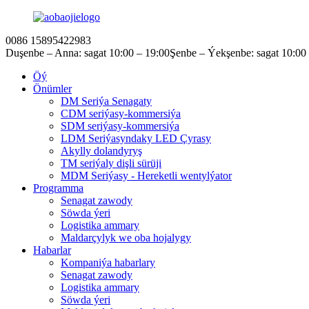
0086 15895422983
Duşenbe – Anna: sagat 10:00 – 19:00
Şenbe – Ýekşenbe: sagat 10:00
Öý
Önümler
DM Seriýa Senagaty
CDM seriýasy-kommersiýa
SDM seriýasy-kommersiýa
LDM Seriýasyndaky LED Çyrasy
Akylly dolandyryş
TM seriýaly dişli sürüji
MDM Seriýasy - Hereketli wentylýator
Programma
Senagat zawody
Söwda ýeri
Logistika ammary
Maldarçylyk we oba hojalygy
Habarlar
Kompaniýa habarlary
Senagat zawody
Logistika ammary
Söwda ýeri