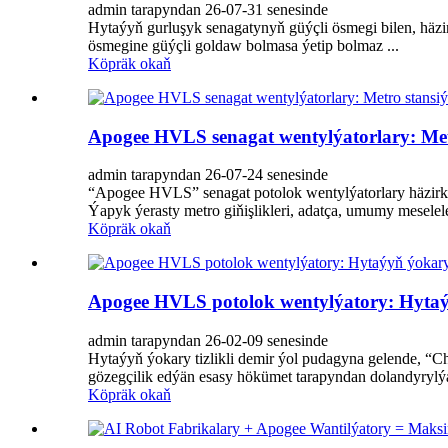
admin tarapyndan 26-07-31 senesinde
Hytaýyň gurluşyk senagatynyň güýçli ösmegi bilen, häzi
ösmegine güýçli goldaw bolmasa ýetip bolmaz ...
Köpräk okaň
Apogee HVLS senagat wentylýatorlary: Metro 
admin tarapyndan 26-07-24 senesinde
“Apogee HVLS” senagat potolok wentylýatorlary häzirki za
Ýapyk ýerasty metro giňişlikleri, adatça, umumy meselele
Köpräk okaň
Apogee HVLS potolok wentylýatory: Hytaýy
admin tarapyndan 26-02-09 senesinde
Hytaýyň ýokary tizlikli demir ýol pudagyna gelende, “Ch
gözegçilik edýän esasy hökümet tarapyndan dolandyrylýa
Köpräk okaň