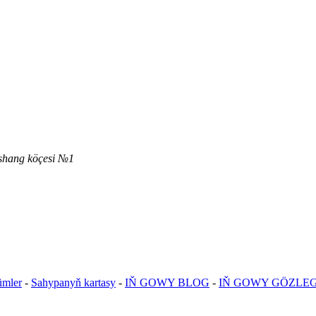
nshang köçesi №1
ümler
-
Sahypanyň kartasy
-
IŇ GOWY BLOG
-
IŇ GOWY GÖZLE