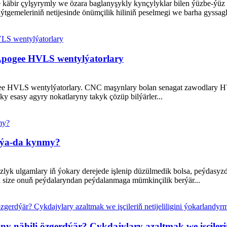
käbir çylşyrymly we özara baglanyşykly kynçylyklar bilen ýüzbe-ýüz bo
tgemeleriniň netijesinde önümçilik hiliniň peselmegi we barha gyssagl
pogee HVLS wentylýatorlary
 HVLS wentylýatorlary. CNC maşynlary bolan senagat zawodlary HVL
y esasy agyry nokatlaryny takyk çözüp bilýärler...
 ýa-da kynmy?
lyk ulgamlary iň ýokary derejede işlenip düzülmedik bolsa, peýdas
 size onuň peýdalaryndan peýdalanmaga mümkinçilik berýär...
 nähili özgerdýär? Çykdajylary azaltmak we işçileriň