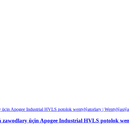
 zawodlary üçin Apogee Industrial HVLS potolok went