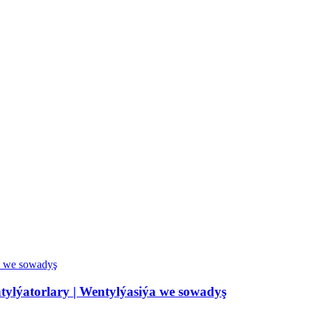
ylýatorlary | Wentylýasiýa we sowadyş