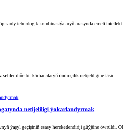
p sanly tehnologik kombinasiýalaryň arasynda emeli intellekt
hler diňe bir kärhanalaryň önümçilik netijeliligine täsir
atynda netijeliligi ýokarlandyrmak
yň ýaşyl geçişiniň esasy hereketlendiriji güýjüne öwrüldi. Ol