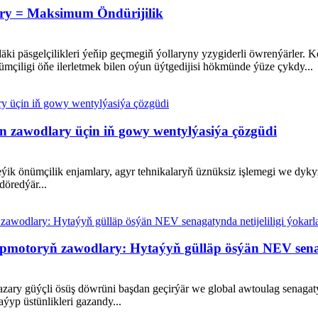
ory = Maksimum Öndürijilik
i päsgelçilikleri ýeňip geçmegiň ýollaryny yzygiderli öwrenýärler. Kö
çiligi öňe ilerletmek bilen oýun üýtgedijisi hökmünde ýüze çykdy...
n zawodlary üçin iň gowy wentylýasiýa çözgüdi
k önümçilik enjamlary, agyr tehnikalaryň üznüksiz işlemegi we dykyz se
döredýär...
pmotoryň zawodlary: Hytaýyň gülläp ösýän NEV senag
ary güýçli ösüş döwrüni başdan geçirýär we global awtoulag senagatyn
ýyp üstünlikleri gazandy...