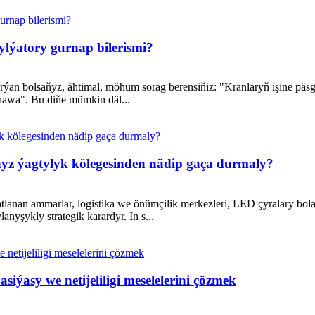
lýatory gurnap bilerismi?
ýan bolsaňyz, ähtimal, möhüm sorag berensiňiz: "Kranlaryň işine päs
hawa". Bu diňe mümkin däl...
z ýagtylyk kölegesinden nädip gaça durmaly?
lanan ammarlar, logistika we önümçilik merkezleri, LED çyralary bol
nyşykly strategik karardyr. In s...
iýasy we netijeliligi meselelerini çözmek