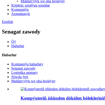
Maldarçylyk we oba hojalygy
Köplenç soralýan soraglar
Kompaniýa
Aragatnaşyk
English
Senagat zawody
Öý
Habarlar
Habarlar
Kompaniýa habarlary
Senagat zawody
Logistika ammary
Söwda ýeri
Maldarçylyk we oba hojalygy
Kompýuteriň öňünden dökülen bölekleriniň