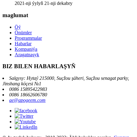
2021-nji ýylyň 21-nji dekabry
maglumat
Öý
Önümler
Programmalar
Habarlar
Kompaniýa
Aragatnaşyk
BIZ BILEN HABARLAŞYŇ
Salgysy: Hytaý 215000, Suçžou şäheri, Suçžou senagat parky,
Jinshang köçesi №1
0086 15895422983
0086 18662606780
ae@apogeem.com