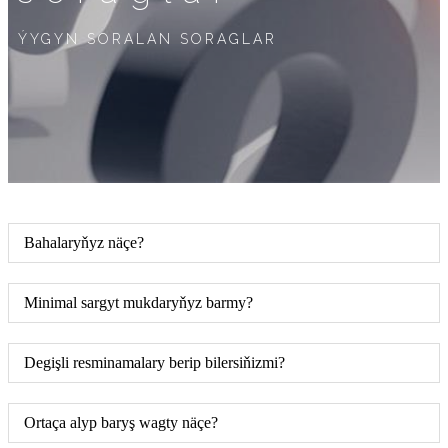
ÝYGYN SORALAN SORAGLAR
Bahalaryňyz näçe?
Minimal sargyt mukdaryňyz barmy?
Degişli resminamalary berip bilersiňizmi?
Ortaça alyp baryş wagty näçe?