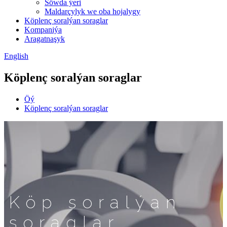
Söwda ýeri
Maldarçylyk we oba hojalygy
Köplenç soralýan soraglar
Kompaniýa
Aragatnaşyk
English
Köplenç soralýan soraglar
Öý
Köplenç soralýan soraglar
Köp soralýan
soraglar