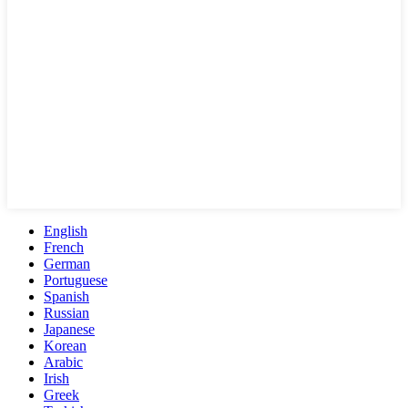
English
French
German
Portuguese
Spanish
Russian
Japanese
Korean
Arabic
Irish
Greek