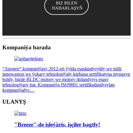
BIZ BILEN
HABARLAŞYŇ
Kompaniýa barada
“Apogee” kompaniýasy 2012-nji ýylda esaslandyryldy we milli
innowasion we ýokary tehnologiýaly kärhana sertifikatyna mynasyp
boldy, bizde BLDC motory we motory dolandyryş esasy
tehnologiýasy bar. Kompaniýa ISO9001 sertifikatlaşdyrylan
kompaniýadyr…
ULANYŞ
"Breeze"-de işleýäris, işçiler bagtly!