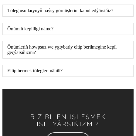
Töleg usullarynyň haýsy görnüşlerini kabul edýärsiňiz?
Önümiň kepilligi näme?
Önümleriň howpsuz we ygtybarly eltip berilmegine kepil
geçýärsiňizmi?
Eltip bermek tölegleri nähili?
BIZ BILEN IŞLEŞMEK
ISLEÝÄRSIŇIZMI?