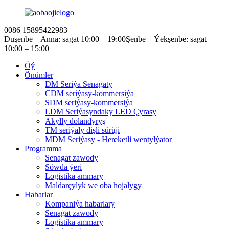
0086 15895422983
Duşenbe – Anna: sagat 10:00 – 19:00
Şenbe – Ýekşenbe: sagat
10:00 – 15:00
Öý
Önümler
DM Seriýa Senagaty
CDM seriýasy-kommersiýa
SDM seriýasy-kommersiýa
LDM Seriýasyndaky LED Çyrasy
Akylly dolandyryş
TM seriýaly dişli sürüji
MDM Seriýasy - Hereketli wentylýator
Programma
Senagat zawody
Söwda ýeri
Logistika ammary
Maldarçylyk we oba hojalygy
Habarlar
Kompaniýa habarlary
Senagat zawody
Logistika ammary