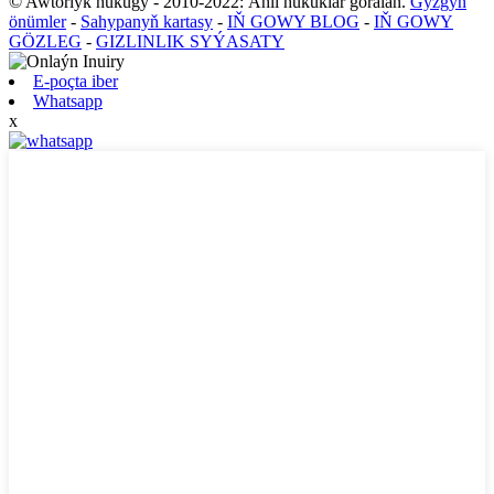
© Awtorlyk hukugy - 2010-2022: Ähli hukuklar goralan.
Gyzgyn
önümler
-
Sahypanyň kartasy
-
IŇ GOWY BLOG
-
IŇ GOWY
GÖZLEG
-
GIZLINLIK SYÝASATY
E-poçta iber
Whatsapp
x