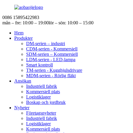
0086 15895422983
mån – fre: 10:00 – 19:00
lör – sön: 10:00 – 15:00
Hem
Produkter
DM-serien – industri
CDM-serien - Kommersiell
SDM-serien – Kommersiell
LDM-serien - LED-lampa
Smart kontroll
TM-serien - Kugghjulsdrivare
MDM-serien - Rörlig fläkt
Ansökan
Industriell fabrik
Kommersiell plats
Logistiklager
Boskap och jordbruk
Nyheter
Företagsnyheter
Industriell fabrik
Logistiklager
Kommersiell plats