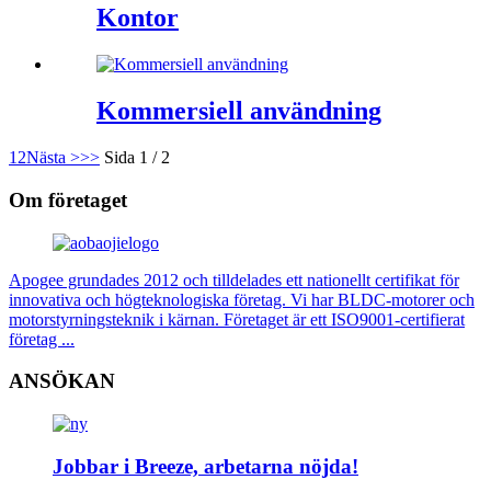
Kontor
Kommersiell användning
1
2
Nästa >
>>
Sida 1 / 2
Om företaget
Apogee grundades 2012 och tilldelades ett nationellt certifikat för
innovativa och högteknologiska företag. Vi har BLDC-motorer och
motorstyrningsteknik i kärnan. Företaget är ett ISO9001-certifierat
företag ...
ANSÖKAN
Jobbar i Breeze, arbetarna nöjda!