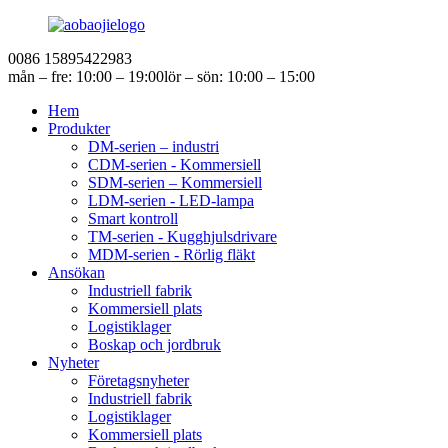
0086 15895422983
mån – fre: 10:00 – 19:00
lör – sön: 10:00 – 15:00
Hem
Produkter
DM-serien – industri
CDM-serien - Kommersiell
SDM-serien – Kommersiell
LDM-serien - LED-lampa
Smart kontroll
TM-serien - Kugghjulsdrivare
MDM-serien - Rörlig fläkt
Ansökan
Industriell fabrik
Kommersiell plats
Logistiklager
Boskap och jordbruk
Nyheter
Företagsnyheter
Industriell fabrik
Logistiklager
Kommersiell plats