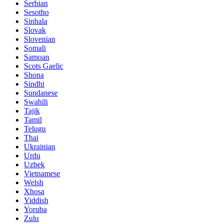
Serbian
Sesotho
Sinhala
Slovak
Slovenian
Somali
Samoan
Scots Gaelic
Shona
Sindhi
Sundanese
Swahili
Tajik
Tamil
Telugu
Thai
Ukrainian
Urdu
Uzbek
Vietnamese
Welsh
Xhosa
Yiddish
Yoruba
Zulu