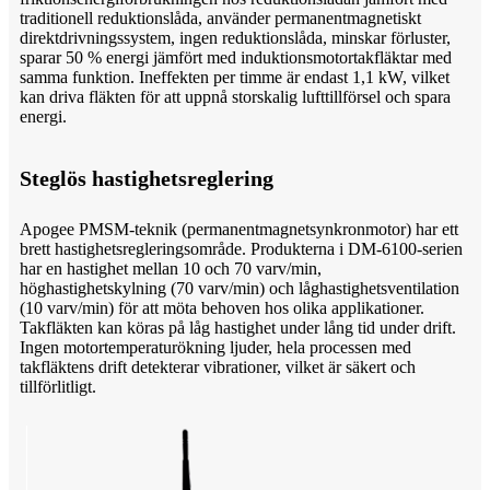
traditionell reduktionslåda, använder permanentmagnetiskt
direktdrivningssystem, ingen reduktionslåda, minskar förluster,
sparar 50 % energi jämfört med induktionsmotortakfläktar med
samma funktion. Ineffekten per timme är endast 1,1 kW, vilket
kan driva fläkten för att uppnå storskalig lufttillförsel och spara
energi.
Steglös hastighetsreglering
Apogee PMSM-teknik (permanentmagnetsynkronmotor) har ett
brett hastighetsregleringsområde. Produkterna i DM-6100-serien
har en hastighet mellan 10 och 70 varv/min,
höghastighetskylning (70 varv/min) och låghastighetsventilation
(10 varv/min) för att möta behoven hos olika applikationer.
Takfläkten kan köras på låg hastighet under lång tid under drift.
Ingen motortemperaturökning ljuder, hela processen med
takfläktens drift detekterar vibrationer, vilket är säkert och
tillförlitligt.