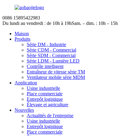
0086 15895422983
Du lundi au vendredi : de 10h à 19h
Sam. – dim. : 10h – 15h
Maison
Produits
Série DM - Industrie
Série CDM - Commercial
Série SDM - Commercial
Série LDM - Lumière LED
Contrôle intelligent
Entraîneur de vitesse série TM
Ventilateur mobile série MDM
Application
Usine industrielle
Place commerciale
Entrepôt logistique
Élevage et agriculture
Nouvelles
Actualités de l'entreprise
Usine industrielle
Entrepôt logistique
Place commerciale