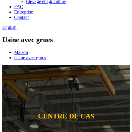
Élevage et agriculture
FAQ
Entreprise
Contact
English
Usine avec grues
Maison
Usine avec grues
CENTRE DE CAS